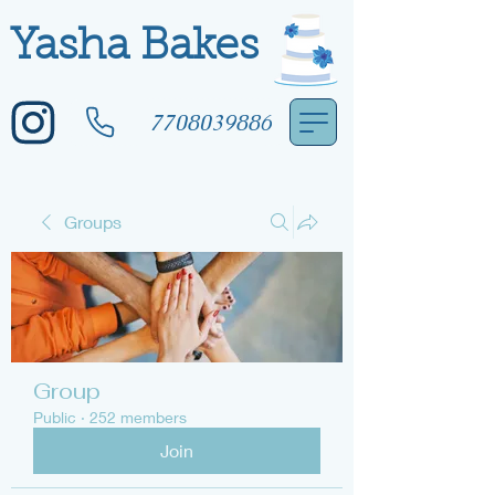
Yasha Bakes
7708039886
Groups
Group
Public
·
252 members
Join