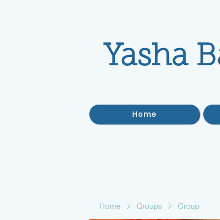
Yasha B
Home
Home
Groups
Group