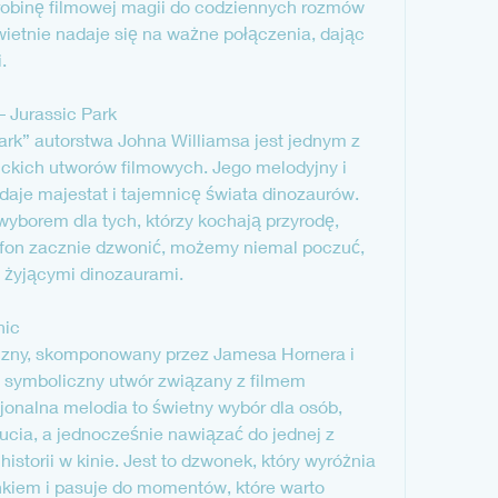
obinę filmowej magii do codziennych rozmów 
ietnie nadaje się na ważne połączenia, dając 
.
– Jurassic Park
rk” autorstwa Johna Williamsa jest jednym z 
ickich utworów filmowych. Jego melodyjny i 
daje majestat i tajemnicę świata dinozaurów. 
yborem dla tych, którzy kochają przyrodę, 
efon zacznie dzwonić, możemy niemal poczuć, 
z żyjącymi dinozaurami.
nic
ny, skomponowany przez Jamesa Hornera i 
 symboliczny utwór związany z filmem 
jonalna melodia to świetny wybór dla osób, 
ucia, a jednocześnie nawiązać do jednej z 
istorii w kinie. Jest to dzwonek, który wyróżnia 
iem i pasuje do momentów, które warto 