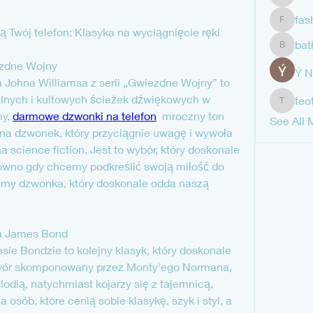
shubha
fas
fashion
ą Twój telefon: Klasyka na wyciągnięcie ręki
bat
bathren
ezdne Wojny
Ý 
 Johna Williamsa z serii „Gwiezdne Wojny” to 
alnych i kultowych ścieżek dźwiękowych w 
teo
teotran
y, 
darmowe dzwonki na telefon
  mroczny ton 
See All 
 na dzwonek, który przyciągnie uwagę i wywoła 
science fiction. Jest to wybór, który doskonale 
równo gdy chcemy podkreślić swoją miłość do 
ujemy dzwonka, który doskonale odda naszą 
ia James Bond
ie Bondzie to kolejny klasyk, który doskonale 
twór skomponowany przez Monty'ego Normana, 
odią, natychmiast kojarzy się z tajemnicą, 
 osób, które cenią sobie klasykę, szyk i styl, a 