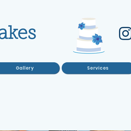
akes
Gallery
Services