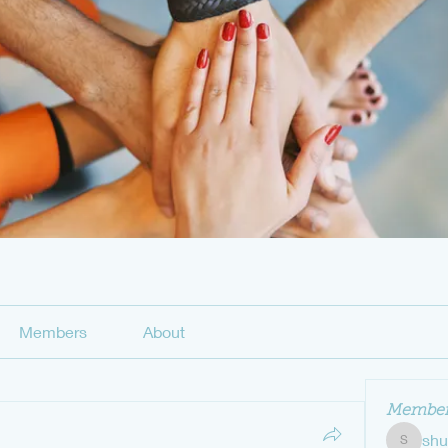
Members
About
Member
sh