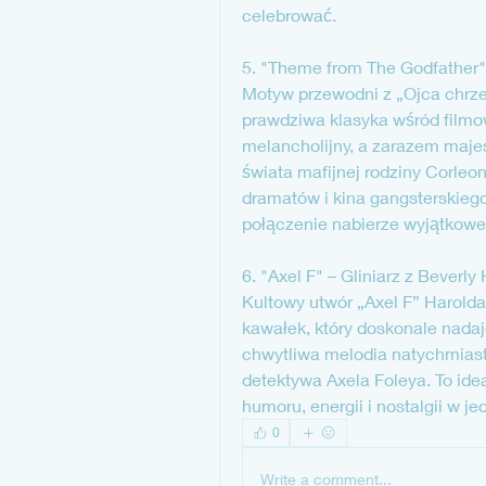
celebrować.
5. "Theme from The Godfather"
Motyw przewodni z „Ojca chrze
prawdziwa klasyka wśród filmo
melancholijny, a zarazem majes
świata mafijnej rodziny Corleo
dramatów i kina gangsterskiego.
połączenie nabierze wyjątkowe
6. "Axel F" – Gliniarz z Beverly 
Kultowy utwór „Axel F” Harolda
kawałek, który doskonale nadaj
chwytliwa melodia natychmiast k
detektywa Axela Foleya. To idea
humoru, energii i nostalgii w 
0
Write a comment...