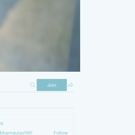
Join
s
ubhamgurav565
Follow