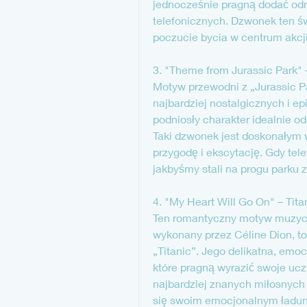
jednocześnie pragną dodać odr
telefonicznych. Dzwonek ten św
poczucie bycia w centrum akcji
3. "Theme from Jurassic Park" 
Motyw przewodni z „Jurassic Pa
najbardziej nostalgicznych i ep
podniosły charakter idealnie od
Taki dzwonek jest doskonałym w
przygodę i ekscytację. Gdy tel
jakbyśmy stali na progu parku 
4. "My Heart Will Go On" – Tita
Ten romantyczny motyw muzycz
wykonany przez Céline Dion, to
„Titanic”. Jego delikatna, emoc
które pragną wyrazić swoje ucz
najbardziej znanych miłosnych h
się swoim emocjonalnym ładunk