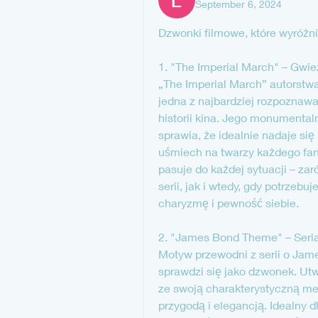
September 6, 2024
Dzwonki filmowe, które wyróżni
1. "The Imperial March" – Gwi
„The Imperial March” autorstwa
jedna z najbardziej rozpoznaw
historii kina. Jego monumentaln
sprawia, że idealnie nadaje się
uśmiech na twarzy każdego fana 
pasuje do każdej sytuacji – za
serii, jak i wtedy, gdy potrzeb
charyzmę i pewność siebie.
2. "James Bond Theme" – Ser
Motyw przewodni z serii o James
sprawdzi się jako dzwonek. U
ze swoją charakterystyczną mel
przygodą i elegancją. Idealny dla