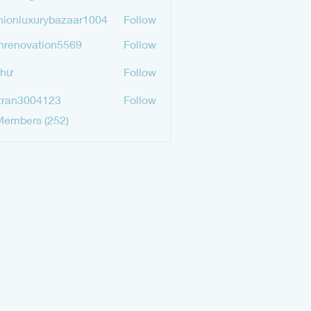
mgurav565
hionluxurybazaar1004
Follow
luxurybazaar1004
hrenovation5569
Follow
ovation5569
Như
Follow
tran3004123
Follow
3004123
Members (252)