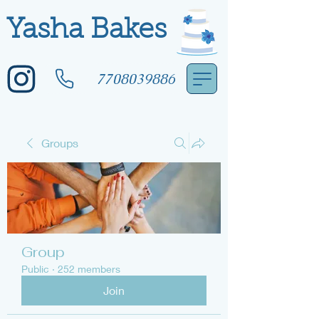
Yasha Bakes
7708039886
Groups
Group
Public
·
252 members
Join