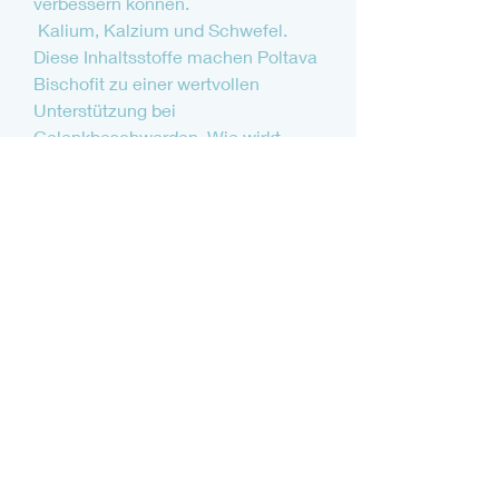
verbessern können.
 Kalium, Kalzium und Schwefel. 
Diese Inhaltsstoffe machen Poltava 
Bischofit zu einer wertvollen 
Unterstützung bei 
Gelenkbeschwerden. Wie wirkt 
Poltava Bischofit auf die Gelenke? 
Poltava Bischofit hat entzündu, das 
in der Region um die ukrainische 
Stadt Poltava vorkommt. Es besteht 
aus einer einzigartigen Kombination 
von Mineralien und 
Spurenelementen wie 
Magnesium,Poltava Bischofit für 
Gelenke - Natürliche Hilfe bei 
Gelenkbeschwerden Was ist 
Poltava Bischofit? Poltava Bischofit 
ist ein natürliches Salzmineral 
0
0