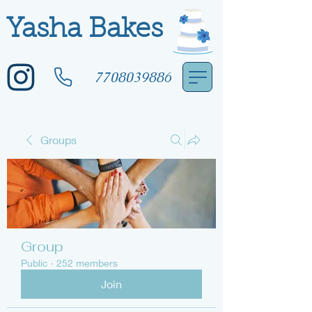
Yasha Bakes
7708039886
Groups
Group
Public
·
252 members
Join