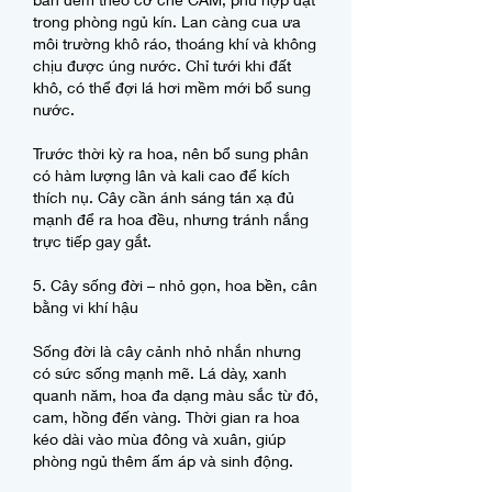
trong phòng ngủ kín. Lan càng cua ưa 
môi trường khô ráo, thoáng khí và không 
chịu được úng nước. Chỉ tưới khi đất 
khô, có thể đợi lá hơi mềm mới bổ sung 
nước.
Trước thời kỳ ra hoa, nên bổ sung phân 
có hàm lượng lân và kali cao để kích 
thích nụ. Cây cần ánh sáng tán xạ đủ 
mạnh để ra hoa đều, nhưng tránh nắng 
trực tiếp gay gắt.
5. Cây sống đời – nhỏ gọn, hoa bền, cân 
bằng vi khí hậu
Sống đời là cây cảnh nhỏ nhắn nhưng 
có sức sống mạnh mẽ. Lá dày, xanh 
quanh năm, hoa đa dạng màu sắc từ đỏ, 
cam, hồng đến vàng. Thời gian ra hoa 
kéo dài vào mùa đông và xuân, giúp 
phòng ngủ thêm ấm áp và sinh động.