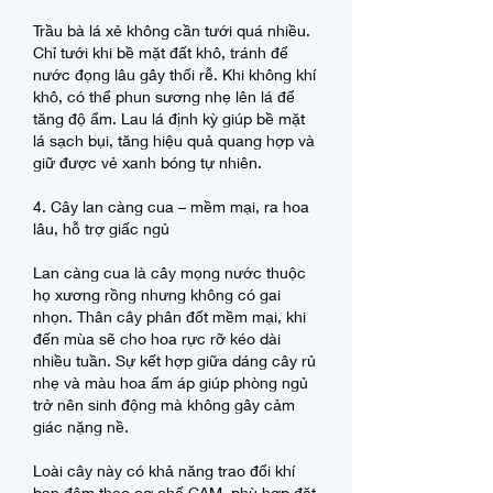
Trầu bà lá xẻ không cần tưới quá nhiều. 
Chỉ tưới khi bề mặt đất khô, tránh để 
nước đọng lâu gây thối rễ. Khi không khí 
khô, có thể phun sương nhẹ lên lá để 
tăng độ ẩm. Lau lá định kỳ giúp bề mặt 
lá sạch bụi, tăng hiệu quả quang hợp và 
giữ được vẻ xanh bóng tự nhiên.
4. Cây lan càng cua – mềm mại, ra hoa 
lâu, hỗ trợ giấc ngủ
Lan càng cua là cây mọng nước thuộc 
họ xương rồng nhưng không có gai 
nhọn. Thân cây phân đốt mềm mại, khi 
đến mùa sẽ cho hoa rực rỡ kéo dài 
nhiều tuần. Sự kết hợp giữa dáng cây rủ 
nhẹ và màu hoa ấm áp giúp phòng ngủ 
trở nên sinh động mà không gây cảm 
giác nặng nề.
Loài cây này có khả năng trao đổi khí 
ban đêm theo cơ chế CAM, phù hợp đặt 