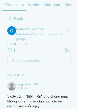
Discussion
Media
Members
About
Back
Celeste Scarlet
February 25, 2026
·
joined the
group.
0
1
6
Write a comment...
Newest
engine.aszm888
Feb 26
5 cây cảnh “thôi miên” cho phòng ngủ: 
không lo tranh oxy, giúp ngủ sâu và 
dưỡng sức mỗi ngày