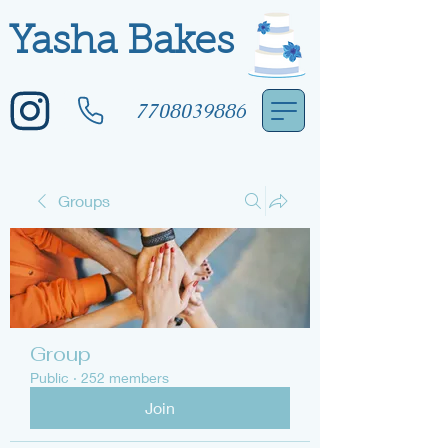
Yasha Bakes
7708039886
Groups
Group
Public
·
252 members
Join