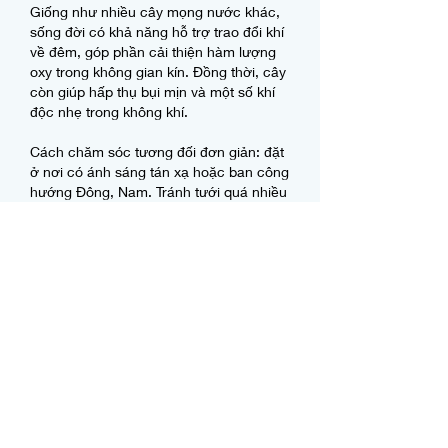
Giống như nhiều cây mọng nước khác, 
sống đời có khả năng hỗ trợ trao đổi khí 
về đêm, góp phần cải thiện hàm lượng 
oxy trong không gian kín. Đồng thời, cây 
còn giúp hấp thụ bụi mịn và một số khí 
độc nhẹ trong không khí.
Cách chăm sóc tương đối đơn giản: đặt 
ở nơi có ánh sáng tán xạ hoặc ban công 
hướng Đông, Nam. Tránh tưới quá nhiều 
vì cây chịu hạn tốt nhưng rất dễ thối rễ 
nếu đất ẩm kéo dài. Nguyên tắc là đất 
khô mới tưới. Vào mùa đông, nên tăng 
cường ánh sáng để cây ra hoa đều và 
giữ màu sắc tươi tắn.
Lưu ý khi chọn cây phòng ngủ
Dù các loại cây trên có lợi cho môi 
trường trong phòng ngủ, nhưng cũng 
không nên đặt quá nhiều chậu trong 
không gian kín. Số lượng hợp lý, kết hợp 