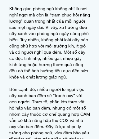
Không gian phòng ngủ không chỉ là nơi 
nghỉ ngơi mà còn là “trạm phục hồi năng 
lượng” quan trọng nhất của mỗi người 
sau một ngày dài. Vì vậy, xu hướng đưa 
cây xanh vào phòng ngủ ngày càng phổ 
biến. Tuy nhiên, không phải loài cây nào 
cũng phù hợp với môi trường kín, ít gió 
và có người nghỉ qua đêm. Một số cây 
có độc tính nhẹ, nhiều gai, nhựa gây 
kích ứng hoặc hương thơm quá nồng 
đều có thể ảnh hưởng tiêu cực đến sức 
khỏe và chất lượng giấc ngủ.
Bên cạnh đó, nhiều người lo ngại việc 
cây xanh ban đêm sẽ “tranh oxy” với 
con người. Thực tế, phần lớn thực vật 
hô hấp vào ban đêm, nhưng có một số 
nhóm cây thuộc cơ chế quang hợp CAM 
vẫn có khả năng hấp thụ CO2 và nhả 
oxy vào ban đêm. Đây là lựa chọn lý 
tưởng cho phòng ngủ, vừa đảm bảo yếu 
tố thẩm mỹ, vừa góp phần cải thiện vi 