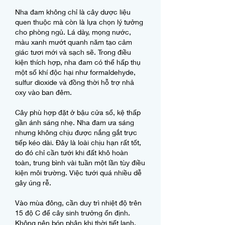
Nha đam không chỉ là cây dược liệu 
quen thuộc mà còn là lựa chọn lý tưởng 
cho phòng ngủ. Lá dày, mọng nước, 
màu xanh mướt quanh năm tạo cảm 
giác tươi mới và sạch sẽ. Trong điều 
kiện thích hợp, nha đam có thể hấp thụ 
một số khí độc hại như formaldehyde, 
sulfur dioxide và đồng thời hỗ trợ nhả 
oxy vào ban đêm.
Cây phù hợp đặt ở bậu cửa sổ, kệ thấp 
gần ánh sáng nhẹ. Nha đam ưa sáng 
nhưng không chịu được nắng gắt trực 
tiếp kéo dài. Đây là loài chịu hạn rất tốt, 
do đó chỉ cần tưới khi đất khô hoàn 
toàn, trung bình vài tuần một lần tùy điều 
kiện môi trường. Việc tưới quá nhiều dễ 
gây úng rễ.
Vào mùa đông, cần duy trì nhiệt độ trên 
15 độ C để cây sinh trưởng ổn định. 
Không nên bón phân khi thời tiết lạnh. 