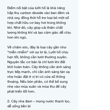
Điểm nổi bật của lưỡi hổ là khả năng 
hấp thụ carbon dioxide vào ban đêm và 
nhả oxy, đồng thời hỗ trợ loại bỏ một số 
hợp chất hữu cơ bay hơi trong không 
khí. Nhờ đó, cây giúp cải thiện chất 
lượng không khí và tạo cảm giác dễ chịu 
hơn khi ngủ.
Về chăm sóc, đây là loại cây gần như 
“miễn nhiễm” với sự lơ là. Lưỡi hổ chịu 
hạn tốt, không cần tưới thường xuyên. 
Nguyên tắc cơ bản là chỉ tưới khi đất 
khô hoàn toàn. Cây không cần ánh sáng 
trực tiếp mạnh, chỉ cần ánh sáng tán xạ 
nhẹ hoặc đặt ở vị trí có cửa sổ thông 
thoáng. Nếu bón phân, có thể bổ sung 
nhẹ vào mùa xuân và mùa thu để cây 
phát triển tốt hơn.
2. Cây nha đam – mọng nước thanh lọc, 
dễ sống bền bỉ