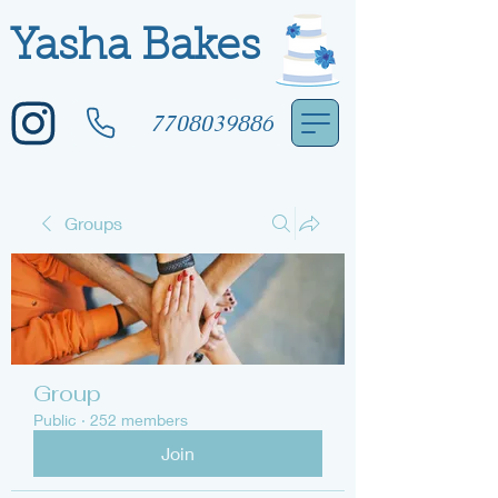
Yasha Bakes
7708039886
Groups
Group
Public
·
252 members
Join