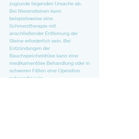
zugrunde liegenden Ursache ab. 
Bei Nierensteinen kann 
beispielsweise eine 
Schmerztherapie mit 
anschließender Entfernung der 
Steine erforderlich sein. Bei 
Entzündungen der 
Bauchspeicheldrüse kann eine 
medikamentöse Behandlung oder in 
schweren Fällen eine Operation 
notwendig sein.
Prävention von Schmerzen in den 
Bauch, einen Arzt aufzusuchen, 
eine gesunde Ernährung 
einzuhalten und ausreichend 
Flüssigkeit zu sich zu nehmen. 
Regelmäßige Bewegung und der 
Verzicht auf Rauchen können 