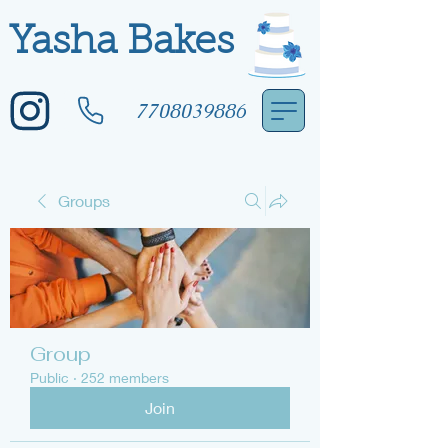
Yasha Bakes
7708039886
Groups
Group
Public
·
252 members
Join